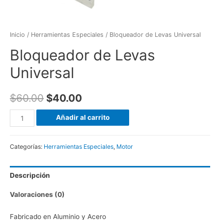
Inicio
/
Herramientas Especiales
/ Bloqueador de Levas Universal
Bloqueador de Levas
Universal
$
60.00
$
40.00
Bloqueador
Añadir al carrito
de
Levas
Categorías:
Herramientas Especiales
,
Motor
Universal
cantidad
Descripción
Valoraciones (0)
Fabricado en Aluminio y Acero