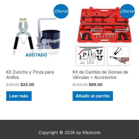
¡Oferta!
¡Oferta!
AGOTADO
Kit Zuncho y Pinza para
Kit de Cambio de Gomas de
Anillos
Válvulas + Accesorios
$
38.00
$
25.00
$
149.00
$
99.00
Leer más
Añadir al carrito
Copyright © 2026 by
Kikotools