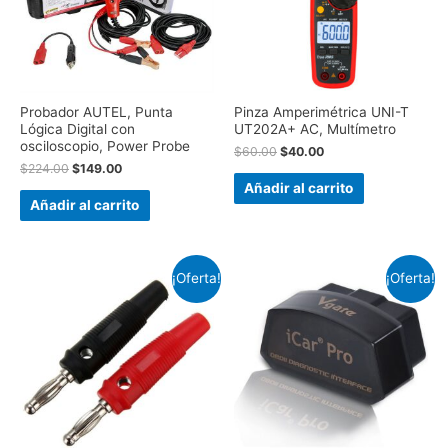
Probador AUTEL, Punta
Pinza Amperimétrica UNI-T
Lógica Digital con
UT202A+ AC, Multímetro
osciloscopio, Power Probe
$
60.00
$
40.00
$
224.00
$
149.00
Añadir al carrito
Añadir al carrito
¡Oferta!
¡Oferta!