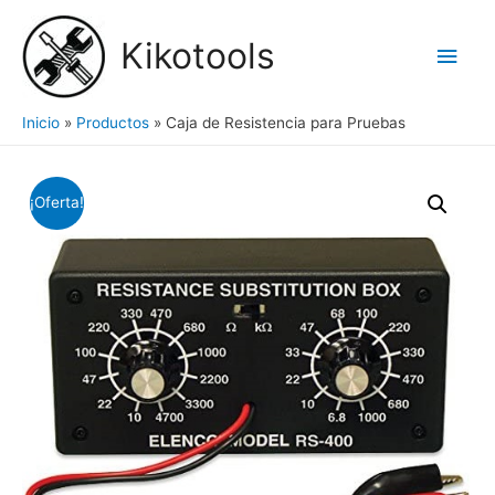
Ir
al
Kikotools
Men
contenido
princ
Inicio
Productos
Caja de Resistencia para Pruebas
¡Oferta!