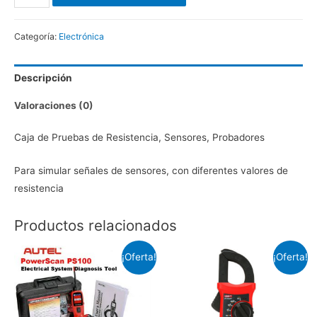
de
Resistencia
Categoría:
Electrónica
para
Pruebas
Descripción
cantidad
Valoraciones (0)
Caja de Pruebas de Resistencia, Sensores, Probadores
Para simular señales de sensores, con diferentes valores de
resistencia
Productos relacionados
¡Oferta!
¡Oferta!