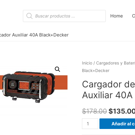
Búsqueda
Home
C
de
productos
cador Auxiliar 40A Black+Decker
Inicio
/
Cargadores y Bater
Black+Decker
Cargador de
Auxiliar 40
$
178.00
$
135.0
Cargador
Añadir al c
de