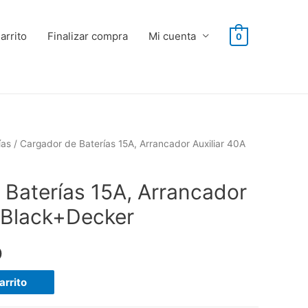
arrito
Finalizar compra
Mi cuenta
0
ías
/ Cargador de Baterías 15A, Arrancador Auxiliar 40A
 Baterías 15A, Arrancador
A Black+Decker
0
arrito