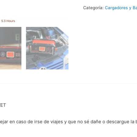
Baterías
Categoría:
Cargadores y Ba
15A,
Arrancador
Auxiliar
40A
Black+Decker
cantidad
WET
jar en caso de irse de viajes y que no sé dañe o descargue la 