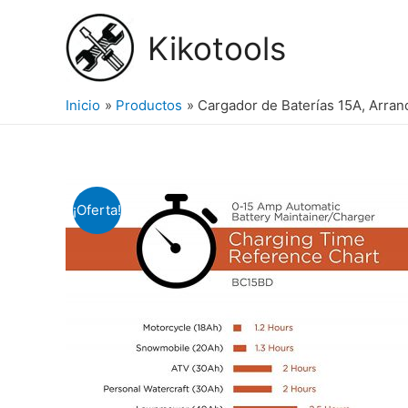
Ir
al
Kikotools
contenido
Inicio
Productos
Cargador de Baterías 15A, Arran
¡Oferta!