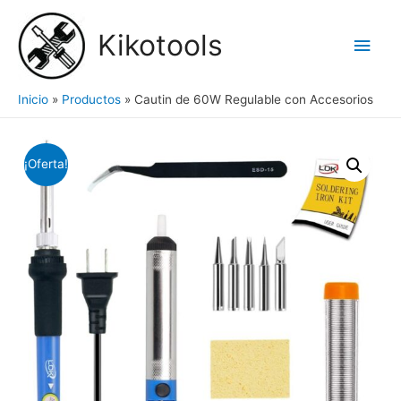
Ir
al
Kikotools
Men
contenido
princ
Inicio
Productos
Cautin de 60W Regulable con Accesorios
¡Oferta!