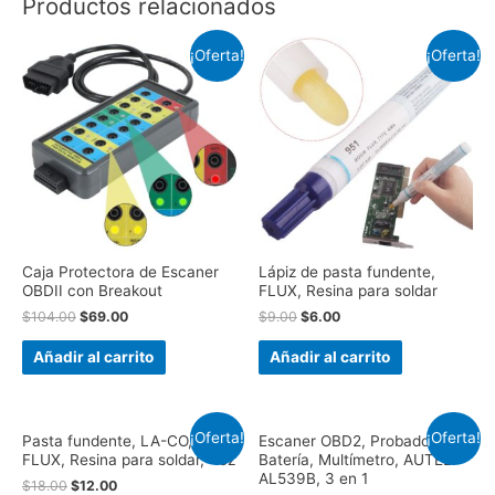
Productos relacionados
¡Oferta!
¡Oferta!
Caja Protectora de Escaner
Lápiz de pasta fundente,
OBDII con Breakout
FLUX, Resina para soldar
$
104.00
$
69.00
$
9.00
$
6.00
Añadir al carrito
Añadir al carrito
¡Oferta!
¡Oferta!
Pasta fundente, LA-CO,
Escaner OBD2, Probador de
FLUX, Resina para soldar, 4oz
Batería, Multímetro, AUTEL
AL539B, 3 en 1
$
18.00
$
12.00