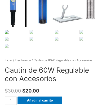
Inicio
/
Electrónica
/ Cautin de 60W Regulable con Accesorios
Cautin de 60W Regulable
con Accesorios
$
30.00
$
20.00
Cautin
Añadir al carrito
de