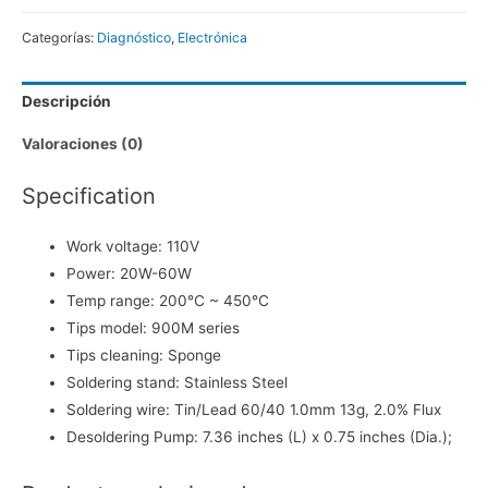
60W
Categorías:
Diagnóstico
,
Electrónica
Regulable
con
Descripción
Accesorios
cantidad
Valoraciones (0)
Specification
Work voltage: 110V
Power: 20W-60W
Temp range: 200℃ ~ 450℃
Tips model: 900M series
Tips cleaning: Sponge
Soldering stand: Stainless Steel
Soldering wire: Tin/Lead 60/40 1.0mm 13g, 2.0% Flux
Desoldering Pump: 7.36 inches (L) x 0.75 inches (Dia.);