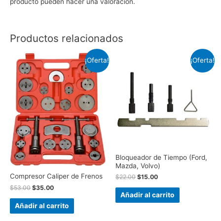
producto pueden hacer una valoración.
Productos relacionados
¡Oferta!
¡Oferta!
Bloqueador de Tiempo (Ford,
Mazda, Volvo)
Compresor Caliper de Frenos
$
22.00
$
15.00
$
53.00
$
35.00
Añadir al carrito
Añadir al carrito