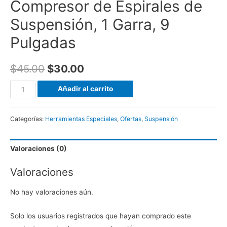
Compresor de Espirales de
Suspensión, 1 Garra, 9
Pulgadas
$
45.00
$
30.00
Compresor
Añadir al carrito
de
Espirales
Categorías:
Herramientas Especiales
,
Ofertas
,
Suspensión
de
Suspensión,
Valoraciones (0)
1
Garra,
Valoraciones
9
Pulgadas
No hay valoraciones aún.
cantidad
Solo los usuarios registrados que hayan comprado este