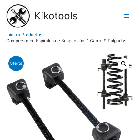
Ir
al
Kikotools
Men
contenido
princ
Inicio
Productos
Compresor de Espirales de Suspensión, 1 Garra, 9 Pulgadas
¡Oferta!