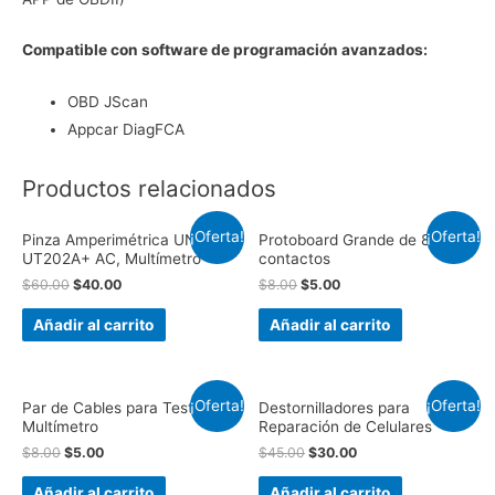
Compatible con software de programación avanzados:
OBD JScan
Appcar DiagFCA
Productos relacionados
¡Oferta!
¡Oferta!
Pinza Amperimétrica UNI-T
Protoboard Grande de 830
UT202A+ AC, Multímetro
contactos
$
60.00
$
40.00
$
8.00
$
5.00
Añadir al carrito
Añadir al carrito
¡Oferta!
¡Oferta!
Par de Cables para Tester o
Destornilladores para
Multímetro
Reparación de Celulares
$
8.00
$
5.00
$
45.00
$
30.00
Añadir al carrito
Añadir al carrito