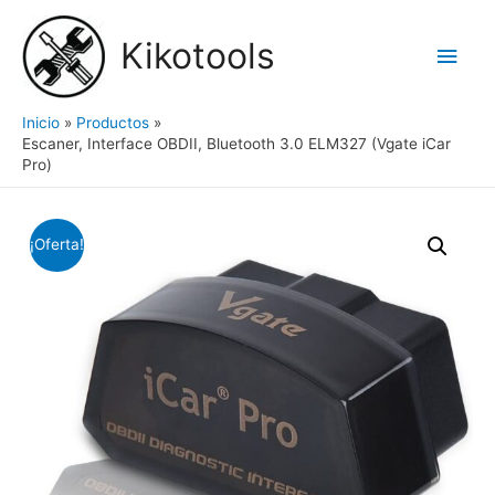
Ir
al
Kikotools
Men
contenido
princ
Inicio
Productos
Escaner, Interface OBDII, Bluetooth 3.0 ELM327 (Vgate iCar
Pro)
¡Oferta!