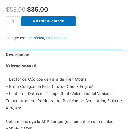
$
53.00
$
35.00
Escaner,
Añadir al carrito
Interface
OBDII,
Categorías:
Electrónica
,
Escáner OBDII
Bluetooth
3.0
Descripción
ELM327
(Vgate
Valoraciones (0)
iCar
Pro)
– Lector de Códigos de Falla de Tren Motriz
cantidad
– Borra Códigos de Falla (Luz de Check Engine)
– Lector de Datos en Tiempo Real (Velocidad del Vehículo,
Temperatura del Refrigerante, Posición de Acelerador, Flujo de
Aire, etc)
Nota: no incluye la APP Torque (es compatible con cualquier
APP de OBDII)