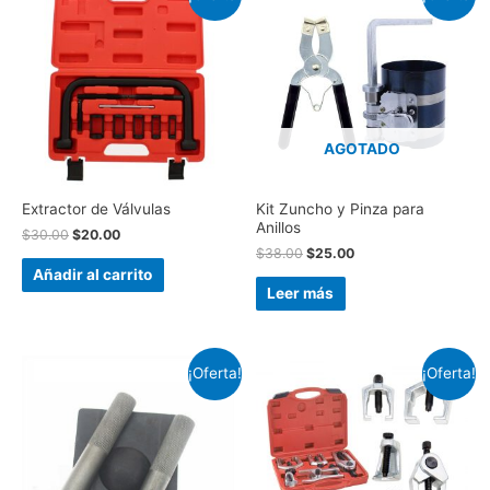
AGOTADO
Extractor de Válvulas
Kit Zuncho y Pinza para
Anillos
$
30.00
$
20.00
$
38.00
$
25.00
Añadir al carrito
Leer más
¡Oferta!
¡Oferta!