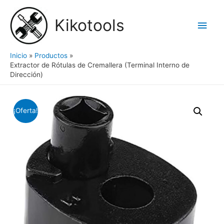
Ir
al
Kikotools
Men
contenido
princ
Inicio
Productos
Extractor de Rótulas de Cremallera (Terminal Interno de
Dirección)
¡Oferta!