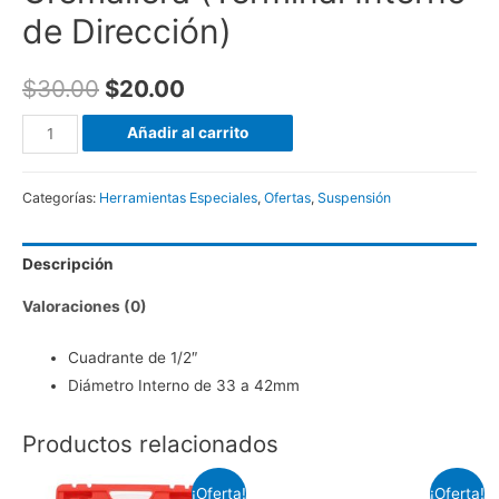
de Dirección)
$
30.00
$
20.00
Extractor
Añadir al carrito
de
Rótulas
Categorías:
Herramientas Especiales
,
Ofertas
,
Suspensión
de
Cremallera
Descripción
(Terminal
Interno
Valoraciones (0)
de
Dirección)
Cuadrante de 1/2″
cantidad
Diámetro Interno de 33 a 42mm
Productos relacionados
¡Oferta!
¡Oferta!