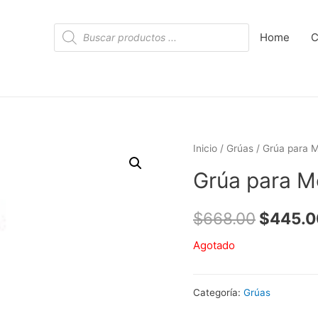
Búsqueda
Home
C
de
productos
Inicio
/
Grúas
/ Grúa para M
Grúa para M
$
668.00
$
445.0
Agotado
Categoría:
Grúas