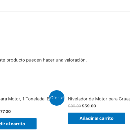
ste producto pueden hacer una valoración.
¡Oferta!
para Motor, 1 Tonelada, BIG
Nivelador de Motor para Grúa
$
89.00
$
59.00
177.00
Añadir al carrito
ir al carrito