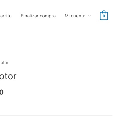
arrito
Finalizar compra
Mi cuenta
0
otor
otor
0