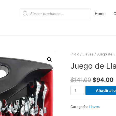
Búsqueda
Home
C
de
productos
Inicio
/
Llaves
/ Juego de L
Juego de Ll
$
141.00
$
94.00
Juego
Añadir al c
de
Llaves
Categoría:
Llaves
de