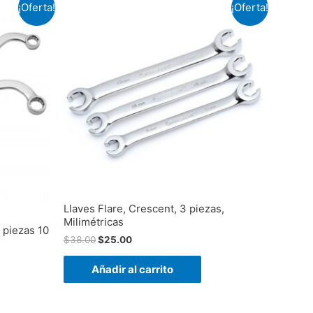
¡Oferta!
¡Oferta!
Llaves Flare, Crescent, 3 piezas,
Milimétricas
 piezas 10
$
38.00
$
25.00
Añadir al carrito