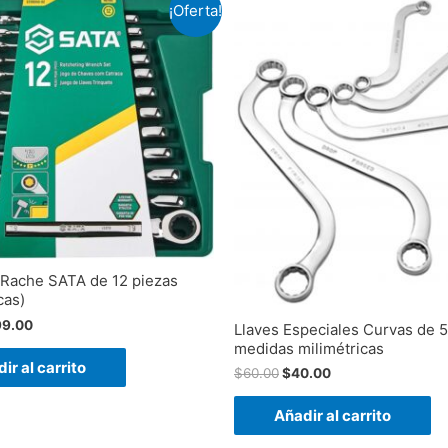
¡Oferta!
 Rache SATA de 12 piezas
cas)
99.00
Llaves Especiales Curvas de 5
medidas milimétricas
ir al carrito
$
60.00
$
40.00
Añadir al carrito