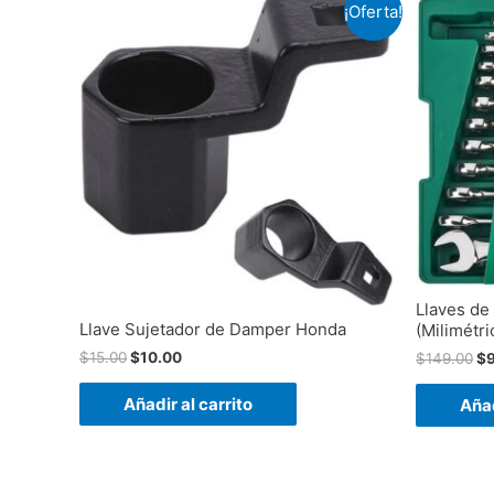
¡Oferta!
Llaves de
Llave Sujetador de Damper Honda
(Milimétri
$
15.00
$
10.00
$
149.00
$
Añadir al carrito
Añad