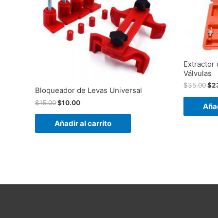
Extractor
Válvulas
$
35.00
$
2
Bloqueador de Levas Universal
$
15.00
$
10.00
Añad
Añadir al carrito