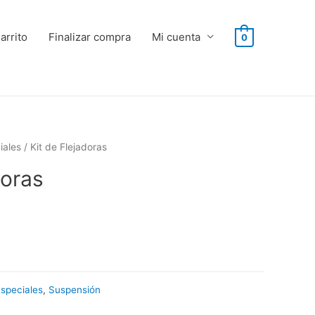
arrito
Finalizar compra
Mi cuenta
0
iales
/ Kit de Flejadoras
doras
speciales
,
Suspensión