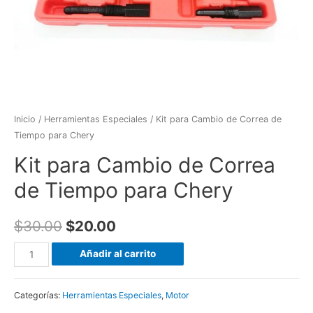
Inicio
/
Herramientas Especiales
/ Kit para Cambio de Correa de
Tiempo para Chery
Kit para Cambio de Correa
de Tiempo para Chery
$
30.00
$
20.00
Kit
Añadir al carrito
para
Cambio
Categorías:
Herramientas Especiales
,
Motor
de