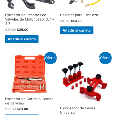
Extractor de Resortes de
Canister para Limpieza
Válvulas de Motor Jeep, 3.7 y
$
81.00
$
54.00
4.7
$
38.00
$
25.00
Añadir al carrito
Añadir al carrito
¡Oferta!
¡Oferta!
Extractor de Gorros o Gomas
de Válvulas
Bloqueador de Levas
$
35.00
$
23.00
Universal