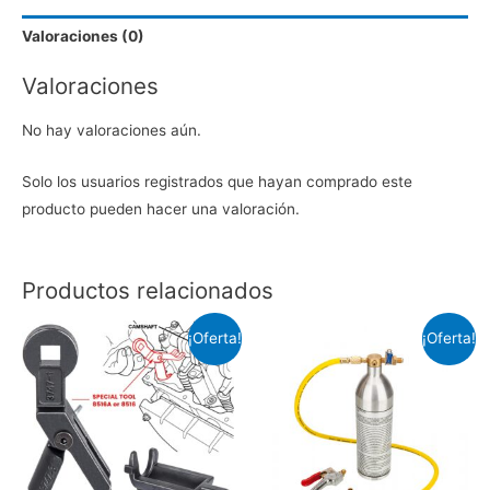
Correa
Valoraciones (0)
de
Tiempo
Valoraciones
para
Chery
No hay valoraciones aún.
cantidad
Solo los usuarios registrados que hayan comprado este
producto pueden hacer una valoración.
Productos relacionados
¡Oferta!
¡Oferta!