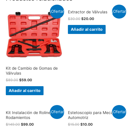
¡Oferta!
¡Oferta!
Extractor de Válvulas
$
30.00
$
20.00
Añadir al carrito
Kit de Cambio de Gomas de
Válvulas
$
89.00
$
59.00
Añadir al carrito
¡Oferta!
¡Oferta!
Kit Instalación de Rolineras y
Estetoscopio para Mecánico
Rodamientos
Automotriz
$
149.00
$
99.00
$
15.00
$
10.00