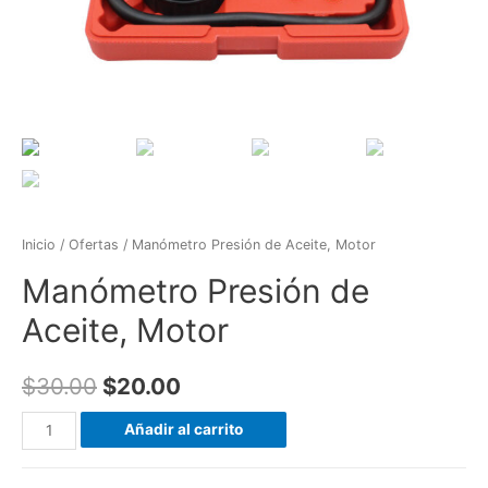
Inicio
/
Ofertas
/ Manómetro Presión de Aceite, Motor
Manómetro Presión de
Aceite, Motor
$
30.00
$
20.00
Manómetro
Añadir al carrito
Presión
de