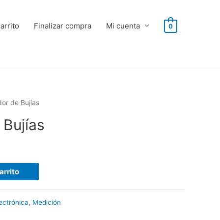
arrito
Finalizar compra
Mi cuenta
0
or de Bujías
 Bujías
arrito
ectrónica
,
Medición