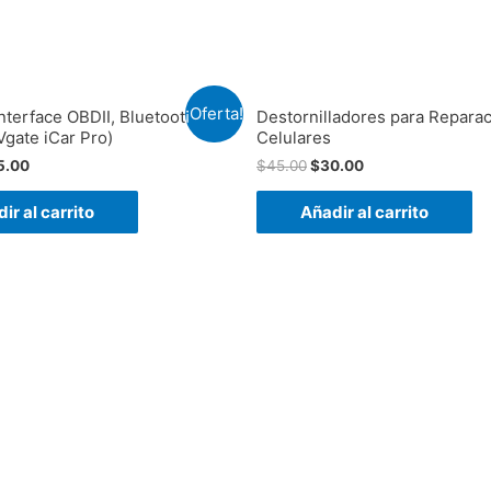
¡Oferta!
nterface OBDII, Bluetooth 3.0
Destornilladores para Repara
gate iCar Pro)
Celulares
5.00
$
45.00
$
30.00
ir al carrito
Añadir al carrito