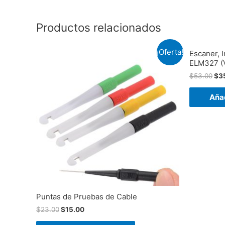
Productos relacionados
¡Oferta!
Escaner, I
ELM327 (V
$
53.00
$
3
Añad
Puntas de Pruebas de Cable
$
23.00
$
15.00