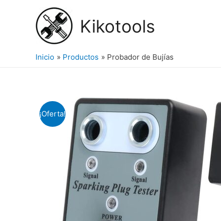
Ir
al
Kikotools
contenido
Inicio
Productos
Probador de Bujías
¡Oferta!