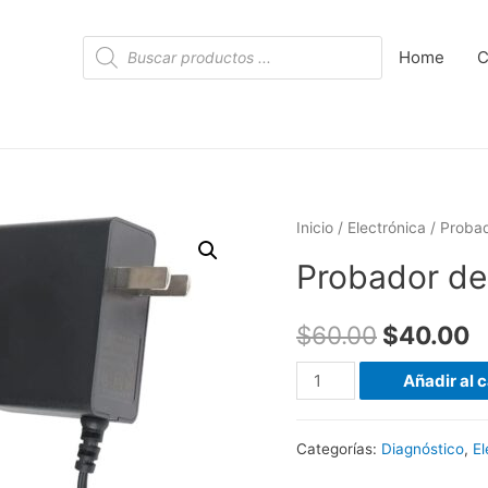
Búsqueda
Home
C
de
productos
Inicio
/
Electrónica
/ Probad
Probador de
$
60.00
$
40.00
Probador
Añadir al c
de
Bujías
Categorías:
Diagnóstico
,
El
cantidad