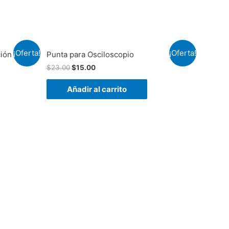
¡Oferta!
¡Oferta!
ción de
Punta para Osciloscopio
$
23.00
$
15.00
Añadir al carrito