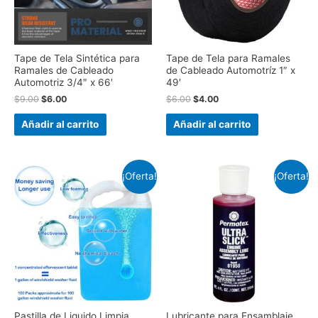
Tape de Tela Sintética para
Tape de Tela para Ramales
Ramales de Cableado
de Cableado Automotríz 1″ x
Automotriz 3/4″ x 66′
49′
$
9.00
$
6.00
$
6.00
$
4.00
Añadir al carrito
Añadir al carrito
¡Oferta!
¡Oferta!
Pastilla de Liquido Limpia
Lubricante para Ensamblaje