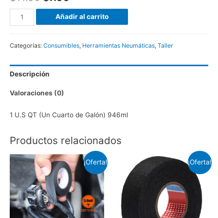
Aceite
Añadir al carrito
para
Compresores
Categorías:
Consumibles
,
Herramientas Neumáticas
,
Taller
SAE30
/
Descripción
ISO100,
Valvoline
Valoraciones (0)
cantidad
1 U.S QT (Un Cuarto de Galón) 946ml
Productos relacionados
¡Oferta!
¡Oferta!