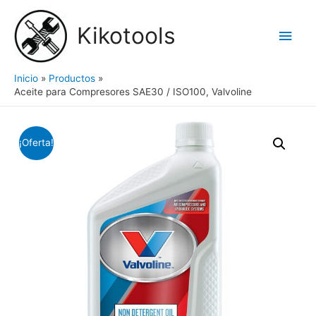
Ir
al
Kikotools
Men
contenido
princ
Inicio
Productos
Aceite para Compresores SAE30 / ISO100, Valvoline
¡Oferta!