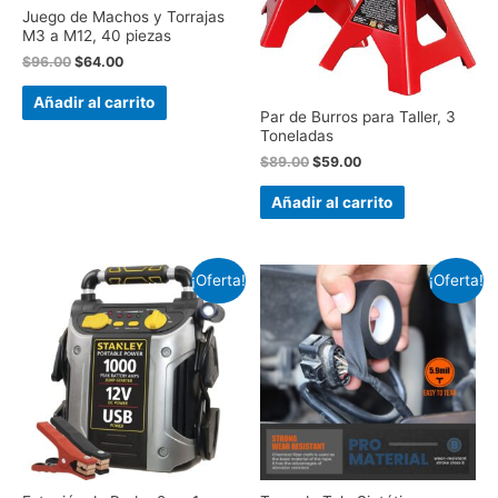
Juego de Machos y Torrajas
M3 a M12, 40 piezas
$
96.00
$
64.00
Añadir al carrito
Par de Burros para Taller, 3
Toneladas
$
89.00
$
59.00
Añadir al carrito
¡Oferta!
¡Oferta!