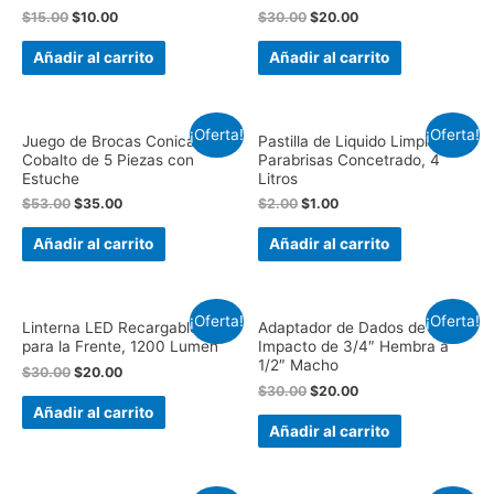
$
15.00
$
10.00
$
30.00
$
20.00
Añadir al carrito
Añadir al carrito
¡Oferta!
¡Oferta!
Juego de Brocas Conicas de
Pastilla de Liquido Limpia
Cobalto de 5 Piezas con
Parabrisas Concetrado, 4
Estuche
Litros
$
53.00
$
35.00
$
2.00
$
1.00
Añadir al carrito
Añadir al carrito
¡Oferta!
¡Oferta!
Linterna LED Recargable USB
Adaptador de Dados de
para la Frente, 1200 Lumen
Impacto de 3/4″ Hembra a
1/2″ Macho
$
30.00
$
20.00
$
30.00
$
20.00
Añadir al carrito
Añadir al carrito