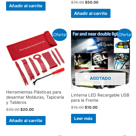
$
75.00
$
50.00
Añadir al carrito
Añadir al carrito
¡Oferta!
¡Oferta!
AGOTADO
Herramientas Plásticas para
Linterna LED Recargable USB
desarmar Molduras, Tapicería
para la Frente
y Tableros
$
15.00
$
10.00
$
30.00
$
20.00
Leer más
Añadir al carrito