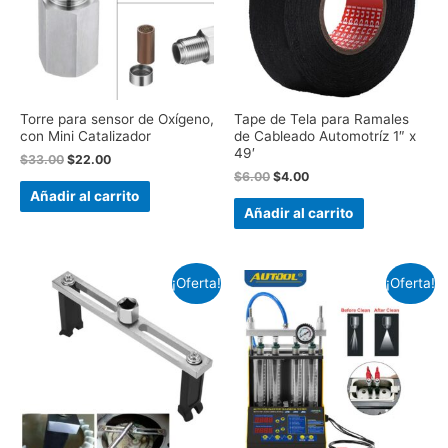
Torre para sensor de Oxígeno,
Tape de Tela para Ramales
con Mini Catalizador
de Cableado Automotríz 1″ x
49′
$
33.00
$
22.00
$
6.00
$
4.00
Añadir al carrito
Añadir al carrito
¡Oferta!
¡Oferta!