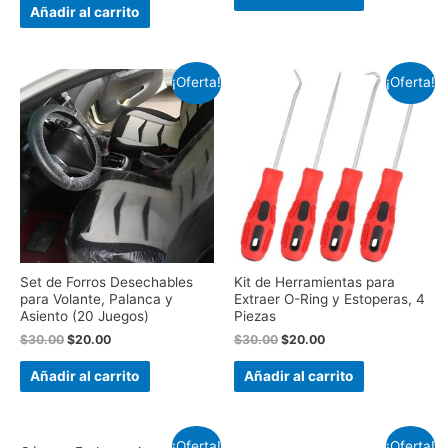
Añadir al carrito
¡Oferta!
¡Oferta!
Set de Forros Desechables
Kit de Herramientas para
para Volante, Palanca y
Extraer O-Ring y Estoperas, 4
Asiento (20 Juegos)
Piezas
$
30.00
$
20.00
$
30.00
$
20.00
Añadir al carrito
Añadir al carrito
¡Oferta!
¡Oferta!