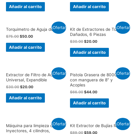
Añadir al carrito
Añadir al carrito
¡Oferta!
¡Oferta!
Torquimetro de Aguja de 1/4″
Kit de Extractores de Tornillos
Dañados, 6 Piezas
$
75.00
$
50.00
$
30.00
$
20.00
Añadir al carrito
Añadir al carrito
¡Oferta!
¡Oferta!
Extractor de Filtro de Aceite
Pistola Grasera de 8000 PSI,
Universal, Expandible
con manguera de 8″ y
Acoples
$
30.00
$
20.00
$
66.00
$
44.00
Añadir al carrito
Añadir al carrito
¡Oferta!
¡Oferta!
Máquina para limpieza de
Kit Extractor de Bujías Rotas
Inyectores, 4 cilindros,
$
89.00
$
59.00