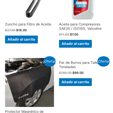
Zuncho para Filtro de Aceite
Aceite para Compresores
SAE30 / ISO100, Valvoline
$
27.00
$
18.00
$
11.00
$
7.00
Añadir al carrito
Añadir al carrito
¡Oferta!
¡Oferta!
Par de Burros para Taller, 6
Toneladas
$
149.00
$
99.00
Añadir al carrito
Protector Magnético de