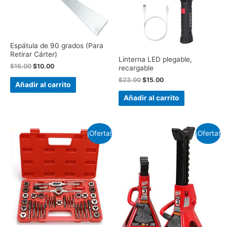
Espátula de 90 grados (Para
Retirar Cárter)
Linterna LED plegable,
$
15.00
$
10.00
recargable
$
23.00
$
15.00
Añadir al carrito
Añadir al carrito
¡Oferta!
¡Oferta!