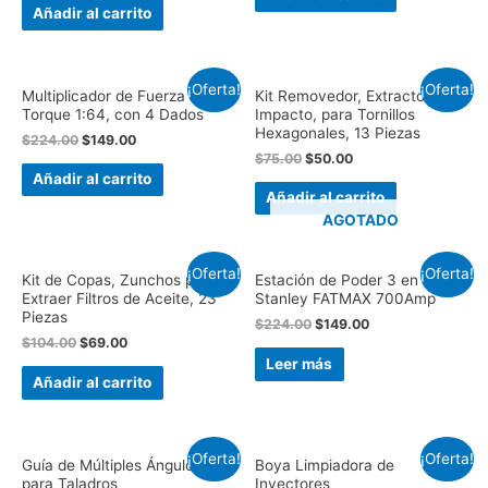
Añadir al carrito
¡Oferta!
¡Oferta!
Multiplicador de Fuerza o
Kit Removedor, Extractor de
Torque 1:64, con 4 Dados
Impacto, para Tornillos
Hexagonales, 13 Piezas
$
224.00
$
149.00
$
75.00
$
50.00
Añadir al carrito
Añadir al carrito
AGOTADO
¡Oferta!
¡Oferta!
Kit de Copas, Zunchos para
Estación de Poder 3 en 1,
Extraer Filtros de Aceite, 23
Stanley FATMAX 700Amp
Piezas
$
224.00
$
149.00
$
104.00
$
69.00
Leer más
Añadir al carrito
¡Oferta!
¡Oferta!
Guía de Múltiples Ángulos,
Boya Limpiadora de
para Taladros
Inyectores