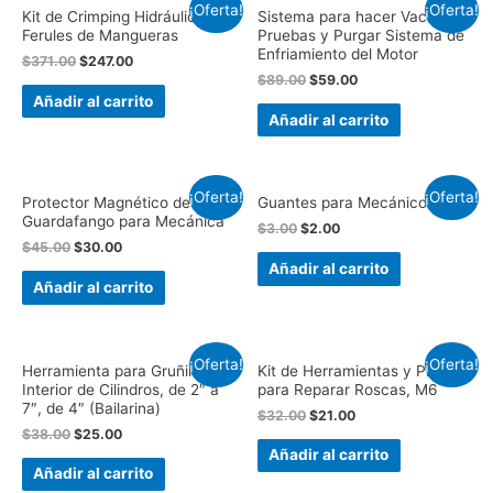
¡Oferta!
¡Oferta!
Kit de Crimping Hidráulico de
Sistema para hacer Vacío,
Ferules de Mangueras
Pruebas y Purgar Sistema de
Enfriamiento del Motor
$
371.00
$
247.00
$
89.00
$
59.00
Añadir al carrito
Añadir al carrito
¡Oferta!
¡Oferta!
Protector Magnético de
Guantes para Mecánico
Guardafango para Mecánica
$
3.00
$
2.00
$
45.00
$
30.00
Añadir al carrito
Añadir al carrito
¡Oferta!
¡Oferta!
Herramienta para Gruñir
Kit de Herramientas y Piezas
Interior de Cilindros, de 2″ a
para Reparar Roscas, M6
7″, de 4″ (Bailarina)
$
32.00
$
21.00
$
38.00
$
25.00
Añadir al carrito
Añadir al carrito