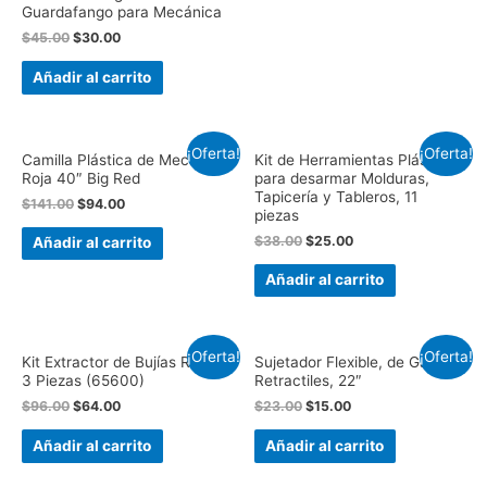
Guardafango para Mecánica
$
45.00
$
30.00
Añadir al carrito
¡Oferta!
¡Oferta!
Camilla Plástica de Mecánico
Kit de Herramientas Plásticas,
Roja 40″ Big Red
para desarmar Molduras,
Tapicería y Tableros, 11
$
141.00
$
94.00
piezas
$
38.00
$
25.00
Añadir al carrito
Añadir al carrito
¡Oferta!
¡Oferta!
Kit Extractor de Bujías Rotas,
Sujetador Flexible, de Garras
3 Piezas (65600)
Retractiles, 22″
$
96.00
$
64.00
$
23.00
$
15.00
Añadir al carrito
Añadir al carrito