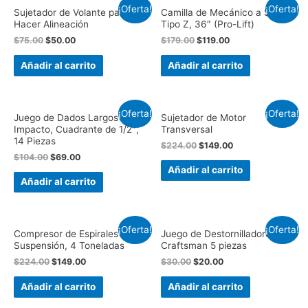
¡Oferta!
¡Oferta!
Sujetador de Volante para
Camilla de Mecánico a Silla
Hacer Alineación
Tipo Z, 36″ (Pro-Lift)
$
75.00
$
50.00
$
179.00
$
119.00
Añadir al carrito
Añadir al carrito
¡Oferta!
¡Oferta!
Juego de Dados Largos de
Sujetador de Motor
Impacto, Cuadrante de 1/2″,
Transversal
14 Piezas
$
224.00
$
149.00
$
104.00
$
69.00
Añadir al carrito
Añadir al carrito
¡Oferta!
¡Oferta!
Compresor de Espirales de
Juego de Destornilladores
Suspensión, 4 Toneladas
Craftsman 5 piezas
$
224.00
$
149.00
$
30.00
$
20.00
Añadir al carrito
Añadir al carrito