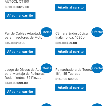
AUTOOL CT160
$
918.00
$
612.00
Añadir al carrito
Añadir al carrito
¡Oferta!
¡Oferta!
Par de Cables Adaptadores
Cámara Endoscópica
para Inyectores de Moto
Inalámbrica, 1080p
$
15.00
$
10.00
$
89.00
$
59.00
Añadir al carrito
Añadir al carrito
¡Oferta!
¡Oferta!
Juego de Discos de Acero,
Remachadora de Tuercas de
para Montaje de Rolineras,
16″, 115 Tuercas
Rodamientos, 52 Piezas
$
149.00
$
99.00
$
149.00
$
99.00
Añadir al carrito
Añadir al carrito