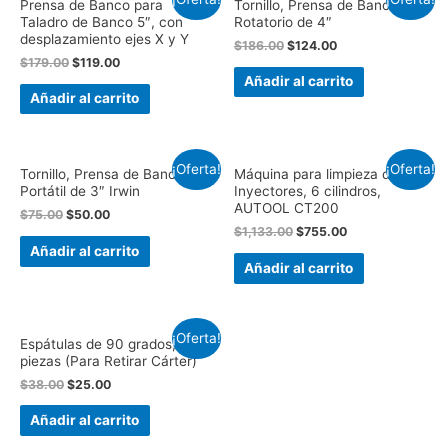
Prensa de Banco para
Tornillo, Prensa de Banco
Taladro de Banco 5″, con
Rotatorio de 4″
desplazamiento ejes X y Y
$
186.00
$
124.00
$
179.00
$
119.00
Añadir al carrito
Añadir al carrito
¡Oferta!
¡Oferta!
Tornillo, Prensa de Banco
Máquina para limpieza de
Portátil de 3″ Irwin
Inyectores, 6 cilindros,
AUTOOL CT200
$
75.00
$
50.00
$
1,133.00
$
755.00
Añadir al carrito
Añadir al carrito
¡Oferta!
Espátulas de 90 grados, 2
piezas (Para Retirar Cárter)
$
38.00
$
25.00
Añadir al carrito