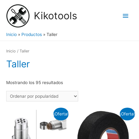
Ir
al
Kikotools
Men
contenido
princ
Inicio
Productos
Taller
Inicio
/ Taller
Taller
Mostrando los 95 resultados
¡Oferta!
¡Oferta!