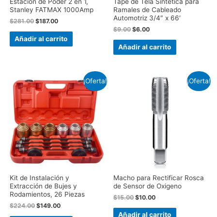
Estación de Poder 2 en 1,
Tape de Tela Sintética para
Stanley FATMAX 1000Amp
Ramales de Cableado
Automotriz 3/4″ x 66′
$
281.00
$
187.00
$
9.00
$
6.00
Añadir al carrito
Añadir al carrito
¡Oferta!
¡Oferta!
Kit de Instalación y
Macho para Rectificar Rosca
Extracción de Bujes y
de Sensor de Oxigeno
Rodamientos, 26 Piezas
$
15.00
$
10.00
$
224.00
$
149.00
Añadir al carrito