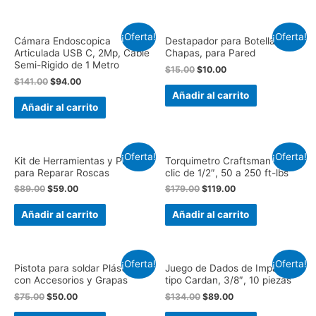
¡Oferta!
¡Oferta!
Cámara Endoscopica
Destapador para Botellas con
Articulada USB C, 2Mp, Cable
Chapas, para Pared
Semi-Rigido de 1 Metro
$
15.00
$
10.00
$
141.00
$
94.00
Añadir al carrito
Añadir al carrito
¡Oferta!
¡Oferta!
Kit de Herramientas y Piezas
Torquimetro Craftsman de
para Reparar Roscas
clic de 1/2″, 50 a 250 ft-lbs
$
89.00
$
59.00
$
179.00
$
119.00
Añadir al carrito
Añadir al carrito
¡Oferta!
¡Oferta!
Pistota para soldar Plásticos,
Juego de Dados de Impacto
con Accesorios y Grapas
tipo Cardan, 3/8″, 10 piezas
$
75.00
$
50.00
$
134.00
$
89.00