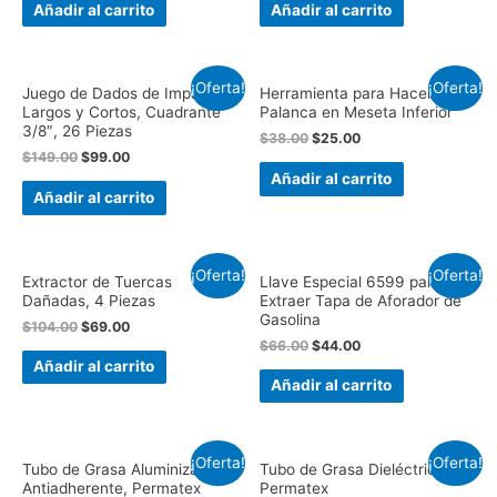
Añadir al carrito
Añadir al carrito
¡Oferta!
¡Oferta!
Juego de Dados de Impacto
Herramienta para Hacer
Largos y Cortos, Cuadrante
Palanca en Meseta Inferior
3/8″, 26 Piezas
$
38.00
$
25.00
$
149.00
$
99.00
Añadir al carrito
Añadir al carrito
¡Oferta!
¡Oferta!
Extractor de Tuercas
Llave Especial 6599 para
Dañadas, 4 Piezas
Extraer Tapa de Aforador de
Gasolina
$
104.00
$
69.00
$
66.00
$
44.00
Añadir al carrito
Añadir al carrito
¡Oferta!
¡Oferta!
Tubo de Grasa Aluminizada
Tubo de Grasa Dieléctrica,
Antiadherente, Permatex
Permatex