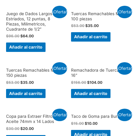
¡Oferta!
¡Oferta!
Juego de Dados Largos
Tuercas Remachables M8,
Estriados, 12 puntas, 8
100 piezas
Piezas, Milimetricos,
$
53.00
$
35.00
Cuadrante de 1/2″
$
96.00
$
64.00
Añadir al carrito
Añadir al carrito
¡Oferta!
¡Oferta!
Tuercas Remachables M6,
Remachadora de Tuercas de
150 piezas
16″
$
53.00
$
35.00
$
156.00
$
104.00
Añadir al carrito
Añadir al carrito
¡Oferta!
¡Oferta!
Copa para Extraer Filtro de
Taco de Goma para Burro
Aceite 74mm x 14 Lados
$
15.00
$
10.00
$
30.00
$
20.00
Añadir al carrito