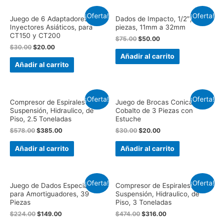
¡Oferta!
¡Oferta!
Juego de 6 Adaptadores para
Dados de Impacto, 1/2″, 14
Inyectores Asiáticos, para
piezas, 11mm a 32mm
CT150 y CT200
$
75.00
$
50.00
$
30.00
$
20.00
Añadir al carrito
Añadir al carrito
¡Oferta!
¡Oferta!
Compresor de Espirales de
Juego de Brocas Conicas de
Suspensión, Hidraulico, de
Cobalto de 3 Piezas con
Piso, 2.5 Toneladas
Estuche
$
578.00
$
385.00
$
30.00
$
20.00
Añadir al carrito
Añadir al carrito
¡Oferta!
¡Oferta!
Juego de Dados Especiales
Compresor de Espirales de
para Amortiguadores, 39
Suspensión, Hidraulico, de
Piezas
Piso, 3 Toneladas
$
224.00
$
149.00
$
474.00
$
316.00