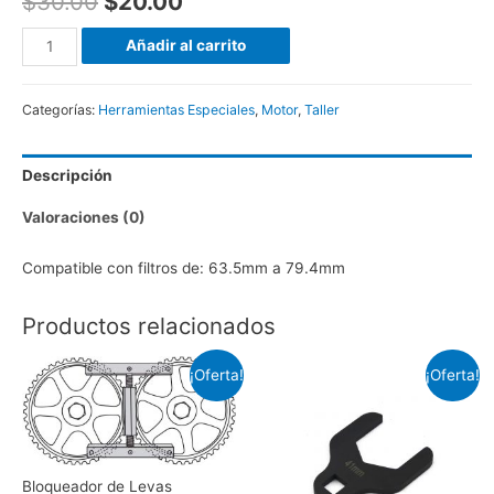
$
30.00
$
20.00
Extractor
Añadir al carrito
de
Filtro
Categorías:
Herramientas Especiales
,
Motor
,
Taller
de
Aceite
Descripción
Universal,
Expandible
Valoraciones (0)
cantidad
Compatible con filtros de: 63.5mm a 79.4mm
Productos relacionados
¡Oferta!
¡Oferta!
Bloqueador de Levas