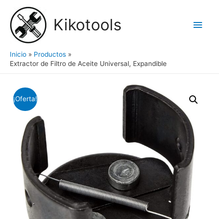
Ir
al
Kikotools
Men
contenido
princ
Inicio
Productos
Extractor de Filtro de Aceite Universal, Expandible
¡Oferta!