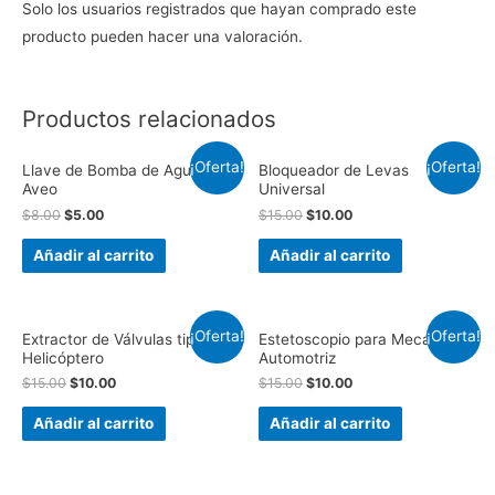
Piezas
Solo los usuarios registrados que hayan comprado este
cantidad
producto pueden hacer una valoración.
Productos relacionados
¡Oferta!
¡Oferta!
Llave de Bomba de Agua de
Bloqueador de Levas
Aveo
Universal
$
8.00
$
5.00
$
15.00
$
10.00
Añadir al carrito
Añadir al carrito
¡Oferta!
¡Oferta!
Extractor de Válvulas tipo
Estetoscopio para Mecánico
Helicóptero
Automotriz
$
15.00
$
10.00
$
15.00
$
10.00
Añadir al carrito
Añadir al carrito