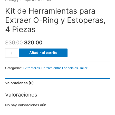
Kit de Herramientas para
Extraer O-Ring y Estoperas,
4 Piezas
$
30.00
$
20.00
Kit
Añadir al carrito
de
Herramientas
Categorías:
Extractores
,
Herramientas Especiales
,
Taller
para
Extraer
Valoraciones (0)
O-
Ring
Valoraciones
y
Estoperas,
No hay valoraciones aún.
4