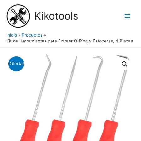
Ir
al
Kikotools
Men
contenido
princ
Inicio
Productos
Kit de Herramientas para Extraer O-Ring y Estoperas, 4 Piezas
¡Oferta!