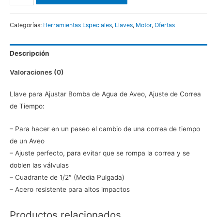
de
Bomba
Categorías:
Herramientas Especiales
,
Llaves
,
Motor
,
Ofertas
de
Agua
Descripción
de
Aveo
Valoraciones (0)
cantidad
Llave para Ajustar Bomba de Agua de Aveo, Ajuste de Correa
de Tiempo:
– Para hacer en un paseo el cambio de una correa de tiempo
de un Aveo
– Ajuste perfecto, para evitar que se rompa la correa y se
doblen las válvulas
– Cuadrante de 1/2″ (Media Pulgada)
– Acero resistente para altos impactos
Productos relacionados