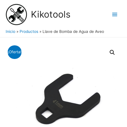
Ir
al
Kikotools
Men
contenido
princ
Inicio
Productos
Llave de Bomba de Agua de Aveo
¡Oferta!