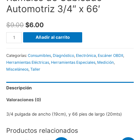
Automotriz 3/4″ x 66′
$
9.00
$
6.00
Tape
Añadir al carrito
de
Tela
Categorías:
Consumibles
,
Diagnóstico
,
Electrónica
,
Escáner OBDII
,
Sintética
Herramientas Eléctricas
,
Herramientas Especiales
,
Medición
,
para
Misceláneos
,
Taller
Ramales
de
Descripción
Cableado
Automotriz
Valoraciones (0)
3/4"
x
3/4 pulgada de ancho (19cm), y 66 pies de largo (20mts)
66'
Productos relacionados
cantidad