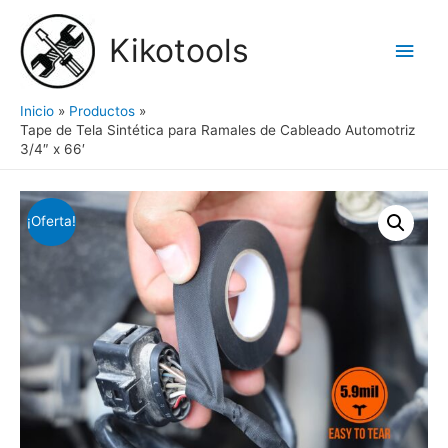
Ir
al
Kikotools
Men
contenido
princ
Inicio
Productos
Tape de Tela Sintética para Ramales de Cableado Automotriz
3/4″ x 66′
¡Oferta!