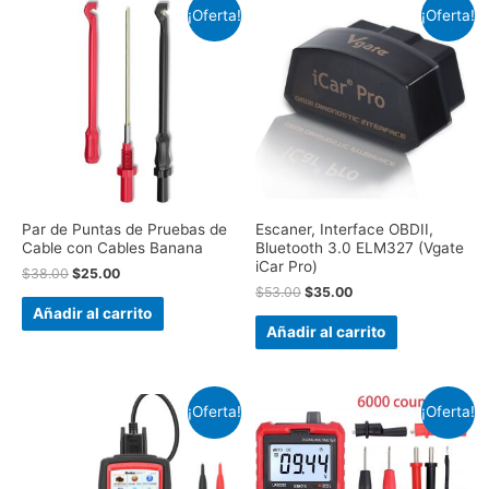
¡Oferta!
¡Oferta!
Par de Puntas de Pruebas de
Escaner, Interface OBDII,
Cable con Cables Banana
Bluetooth 3.0 ELM327 (Vgate
iCar Pro)
$
38.00
$
25.00
$
53.00
$
35.00
Añadir al carrito
Añadir al carrito
¡Oferta!
¡Oferta!