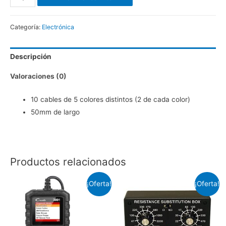
de
Pruebas
Categoría:
Electrónica
con
Caimanes,
Descripción
10
Piezas
Valoraciones (0)
cantidad
10 cables de 5 colores distintos (2 de cada color)
50mm de largo
Productos relacionados
¡Oferta!
¡Oferta!