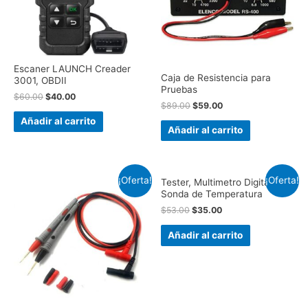
Escaner LAUNCH Creader
Caja de Resistencia para
3001, OBDII
Pruebas
$
60.00
$
40.00
$
89.00
$
59.00
Añadir al carrito
Añadir al carrito
¡Oferta!
¡Oferta!
Tester, Multimetro Digital con
Sonda de Temperatura
$
53.00
$
35.00
Añadir al carrito