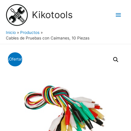
Ir
al
Kikotools
Men
contenido
princ
Inicio
Productos
Cables de Pruebas con Caimanes, 10 Piezas
¡Oferta!