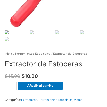
Inicio
/
Herramientas Especiales
/ Extractor de Estoperas
Extractor de Estoperas
$
15.00
$
10.00
Extractor
Añadir al carrito
de
Estoperas
Categorías:
Extractores
,
Herramientas Especiales
,
Motor
cantidad