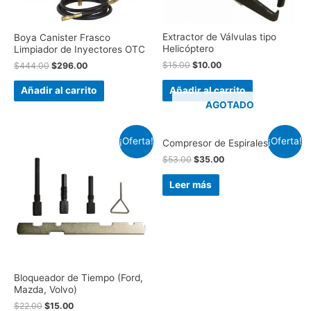
Extractor de Válvulas tipo
Boya Canister Frasco
Helicóptero
Limpiador de Inyectores OTC
$
15.00
$
10.00
$
444.00
$
296.00
Añadir al carrito
Añadir al carrito
AGOTADO
¡Oferta!
¡Oferta!
Compresor de Espirales, 10″
$
53.00
$
35.00
Leer más
Bloqueador de Tiempo (Ford,
Mazda, Volvo)
$
22.00
$
15.00