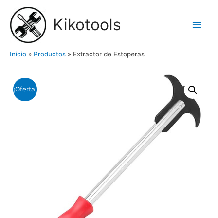
Ir
al
Kikotools
Men
contenido
princ
Inicio
Productos
Extractor de Estoperas
¡Oferta!