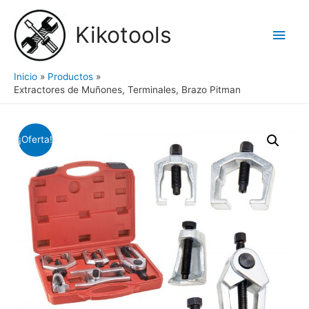
Ir
al
Kikotools
Men
contenido
princ
Inicio
Productos
Extractores de Muñones, Terminales, Brazo Pitman
¡Oferta!