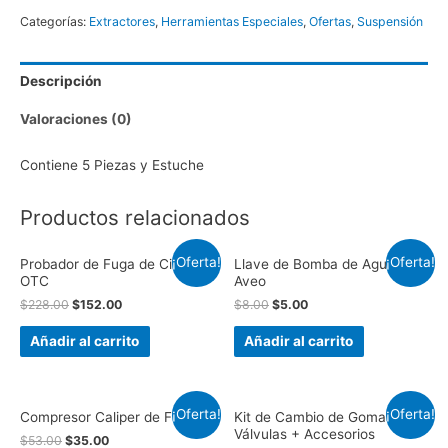
Muñones,
Categorías:
Extractores
,
Herramientas Especiales
,
Ofertas
,
Suspensión
Terminales,
Brazo
Descripción
Pitman
cantidad
Valoraciones (0)
Contiene 5 Piezas y Estuche
Productos relacionados
¡Oferta!
¡Oferta!
Probador de Fuga de Cilindros
Llave de Bomba de Agua de
OTC
Aveo
$
228.00
$
152.00
$
8.00
$
5.00
Añadir al carrito
Añadir al carrito
¡Oferta!
¡Oferta!
Compresor Caliper de Frenos
Kit de Cambio de Gomas de
Válvulas + Accesorios
$
53.00
$
35.00