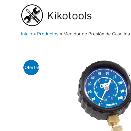
Ir
al
Kikotools
contenido
Inicio
Productos
Medidor de Presión de Gasolin
¡Oferta!