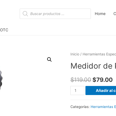
Búsqueda
Home
C
de
productos
a OTC
Inicio
/
Herramientas Espec
Medidor de 
$
119.00
$
79.00
Medidor
Añadir al c
de
Presión
Categorías:
Herramientas E
de