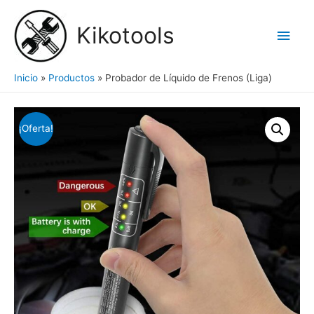
Ir
al
Kikotools
Men
contenido
princ
Inicio
Productos
Probador de Líquido de Frenos (Liga)
¡Oferta!