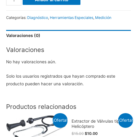
de
Líquido
Categorías:
Diagnóstico
,
Herramientas Especiales
,
Medición
de
Frenos
Valoraciones (0)
(Liga)
cantidad
Valoraciones
No hay valoraciones aún.
Solo los usuarios registrados que hayan comprado este
producto pueden hacer una valoración.
Productos relacionados
¡Oferta!
¡Oferta!
Extractor de Válvulas tipo
Helicóptero
$
15.00
$
10.00