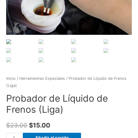
Inicio
/
Herramientas Especiales
/ Probador de Líquido de Frenos
(Liga)
Probador de Líquido de
Frenos (Liga)
$
23.00
$
15.00
Probador
Añadir al carrito