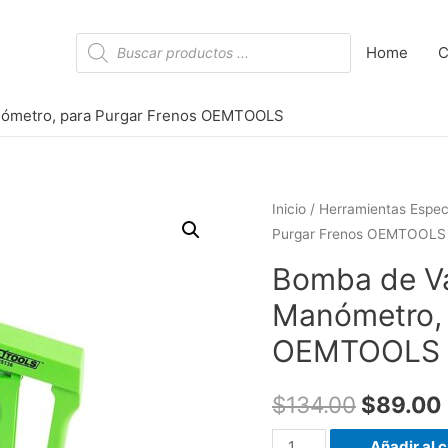
Búsqueda
Home
C
de
productos
nómetro, para Purgar Frenos OEMTOOLS
Inicio
/
Herramientas Espec
Purgar Frenos OEMTOOLS
Bomba de Va
Manómetro, 
OEMTOOLS
$
134.00
$
89.00
Bomba
Añadir al c