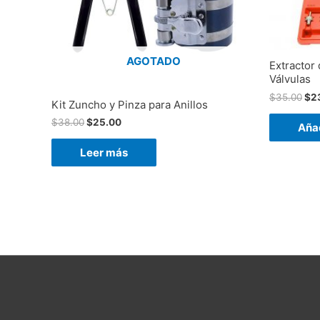
AGOTADO
Extractor
Válvulas
$
35.00
$
2
Kit Zuncho y Pinza para Anillos
$
38.00
$
25.00
Añad
Leer más