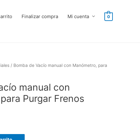
arrito
Finalizar compra
Mi cuenta
0
iales
/ Bomba de Vacío manual con Manómetro, para
cío manual con
para Purgar Frenos
arrito