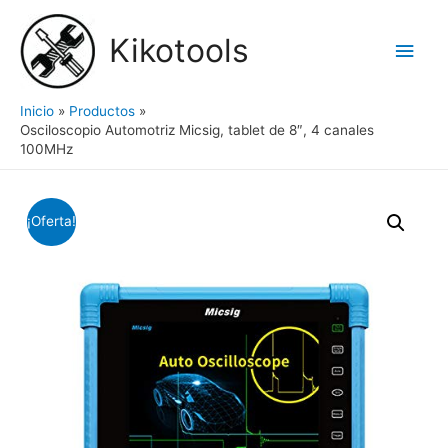
Ir
al
Kikotools
Men
contenido
princ
Inicio
Productos
Osciloscopio Automotriz Micsig, tablet de 8″, 4 canales
100MHz
¡Oferta!