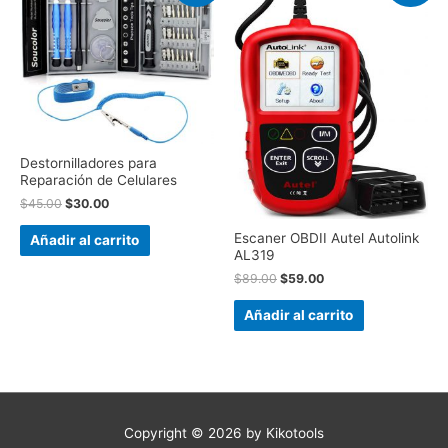
Destornilladores para
Reparación de Celulares
$
45.00
$
30.00
Escaner OBDII Autel Autolink
Añadir al carrito
AL319
$
89.00
$
59.00
Añadir al carrito
Copyright © 2026 by
Kikotools