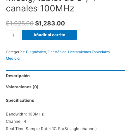
canales 100MHz
$
1,925.00
$
1,283.00
Osciloscopio
Añadir al carrito
Automotriz
Micsig,
Categorías:
Diagnóstico
,
Electrónica
,
Herramientas Especiales
,
tablet
Medición
de
8",
Descripción
4
canales
Valoraciones (0)
100MHz
cantidad
Specifications
Bandwidth: 100MHz
Channel: 4
Real Time Sample Rate: 1G Sa/S(single channel)