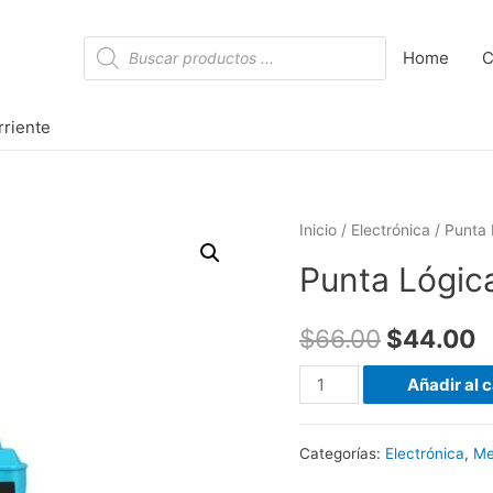
Búsqueda
Home
C
de
productos
rriente
Inicio
/
Electrónica
/ Punta 
Punta Lógica
$
66.00
$
44.00
Punta
Añadir al c
Lógica
con
Categorías:
Electrónica
,
Me
Inyector